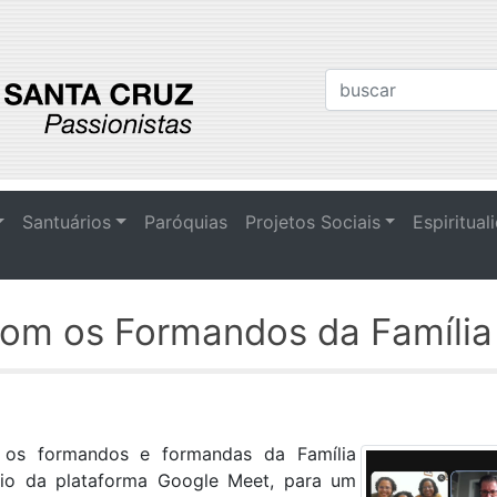
Santuários
Paróquias
Projetos Sociais
Espiritual
om os Formandos da Família 
 os formandos e formandas da Família
meio da plataforma Google Meet, para um