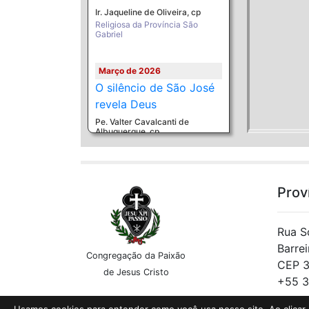
Ir. Jaqueline de Oliveira, cp
Religiosa da Província São
Gabriel
Março de 2026
O silêncio de São José
revela Deus
Pe. Valter Cavalcanti de
Albuquerque, cp
Missionário Passionista da
Província Getsêmani
Prov
Fevereiro de 2026
Onde Jesus armou sua
tenda: da manjedoura
Rua S
ao calvário das ruas
Barre
Congregação da Paixão
Cl. Luiz Carlos das Chagas
CEP 
Esperançosas de Jesus Cristo,
de Jesus Cristo
cp
+55 3
Missionário da Província
Getsêmani