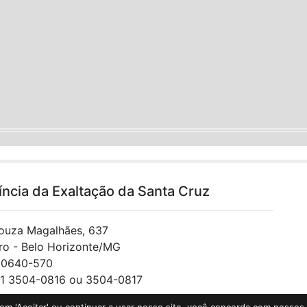
íncia da Exaltação da Santa Cruz
ouza Magalhães, 637
iro - Belo Horizonte/MG
30640-570
1 3504-0816 ou 3504-0817