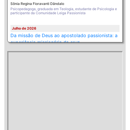
Sônia Regina Fioravanti Dândalo
Psicopedagoga, graduada em Teologia, estudante de Psicologia e
participante da Comunidade Leiga Passionista
Julho de 2026
Da missão de Deus ao apostolado passionista: a
experiência missionária da cruz
Pe. Anderson Carlos Ramos, cp
Missionário Passionista da Província Getsemani
Junho de 2026
Entre algoritmos e compaixão: vivendo a
memória da paixão de Cristo no hoje
Cl. Luiz Carlos das Chagas Esperançosas de Jesus Cristo
Missionário Passionista da Província Getsêmani
Maio de 2026
Maria ao pé da cruz: silêncio, fidelidade e
esperança