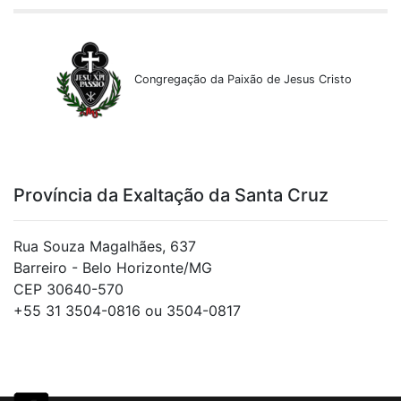
Janeiro de 2026
A vocação e o sentido da vida
Congregação da Paixão de Jesus Cristo
Pe. Ademir Guedes, cp
Religioso da Província Getsêmani
Dezembro de 2025
250 anos da morte de Paulo da Cruz e um
Província da Exaltação da Santa Cruz
carisma sempre atual
Pe. Francisco Maria de Oliveira, cp
Missionário Passionista da Província Getsêmani
Rua Souza Magalhães, 637
Barreiro - Belo Horizonte/MG
Novembro de 2025
CEP 30640-570
O Crucificado e os calvários de hoje: a
+55 31 3504-0816 ou 3504-0817
espiritualidade passionista como fonte de
esperança
Cl. Luiz Carlos das Chagas Esperançosas de Jesus Cristo, cp
Missionário Passionista da Província Getsêmani